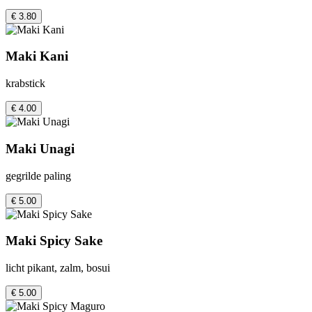
€ 3.80
Maki Kani
krabstick
€ 4.00
Maki Unagi
gegrilde paling
€ 5.00
Maki Spicy Sake
licht pikant, zalm, bosui
€ 5.00