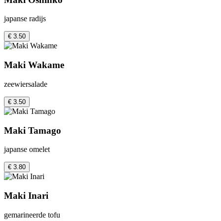
japanse radijs
€ 3.50
Maki Wakame
zeewiersalade
€ 3.50
Maki Tamago
japanse omelet
€ 3.80
Maki Inari
gemarineerde tofu