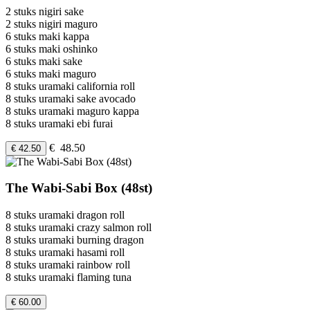
2 stuks nigiri sake
2 stuks nigiri maguro
6 stuks maki kappa
6 stuks maki oshinko
6 stuks maki sake
6 stuks maki maguro
8 stuks uramaki california roll
8 stuks uramaki sake avocado
8 stuks uramaki maguro kappa
8 stuks uramaki ebi furai
€ 48.50
€ 42.50
The Wabi-Sabi Box (48st)
8 stuks uramaki dragon roll
8 stuks uramaki crazy salmon roll
8 stuks uramaki burning dragon
8 stuks uramaki hasami roll
8 stuks uramaki rainbow roll
8 stuks uramaki flaming tuna
€ 60.00